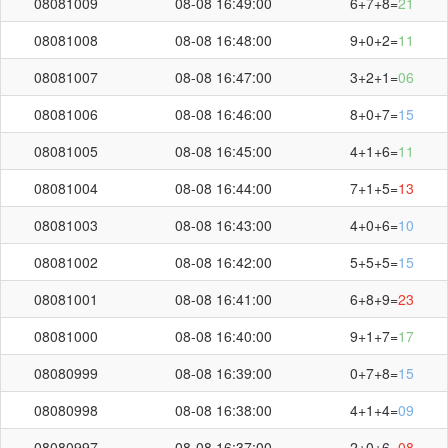
08081009
08-08 16:49:00
6+7+8=
21
08081008
08-08 16:48:00
9+0+2=
11
08081007
08-08 16:47:00
3+2+1=
06
08081006
08-08 16:46:00
8+0+7=
15
08081005
08-08 16:45:00
4+1+6=
11
08081004
08-08 16:44:00
7+1+5=
13
08081003
08-08 16:43:00
4+0+6=
10
08081002
08-08 16:42:00
5+5+5=
15
08081001
08-08 16:41:00
6+8+9=
23
08081000
08-08 16:40:00
9+1+7=
17
08080999
08-08 16:39:00
0+7+8=
15
08080998
08-08 16:38:00
4+1+4=
09
08080997
08-08 16:37:00
2+0+6=
08