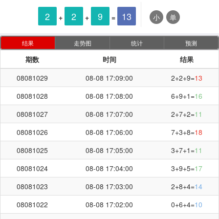
2
2
9
13
+
+
=
小
单
结果
走势图
统计
预测
期数
时间
结果
08081029
08-08 17:09:00
2+2+9=
13
08081028
08-08 17:08:00
6+9+1=
16
08081027
08-08 17:07:00
2+7+2=
11
08081026
08-08 17:06:00
7+3+8=
18
08081025
08-08 17:05:00
3+7+1=
11
08081024
08-08 17:04:00
3+9+5=
17
08081023
08-08 17:03:00
2+8+4=
14
08081022
08-08 17:02:00
0+6+4=
10