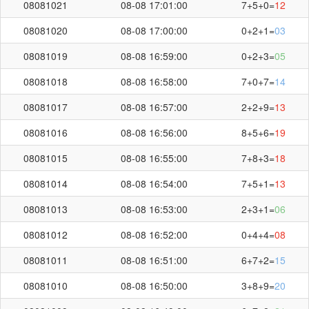
08081021
08-08 17:01:00
7+5+0=
12
08081020
08-08 17:00:00
0+2+1=
03
08081019
08-08 16:59:00
0+2+3=
05
08081018
08-08 16:58:00
7+0+7=
14
08081017
08-08 16:57:00
2+2+9=
13
08081016
08-08 16:56:00
8+5+6=
19
08081015
08-08 16:55:00
7+8+3=
18
08081014
08-08 16:54:00
7+5+1=
13
08081013
08-08 16:53:00
2+3+1=
06
08081012
08-08 16:52:00
0+4+4=
08
08081011
08-08 16:51:00
6+7+2=
15
08081010
08-08 16:50:00
3+8+9=
20